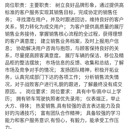
岗位职责：主要职责： 树立良好品牌形象，通过提供高
标准的客户服务实现其销售目标，完成协定的销售任
务； 寻找潜在用户，并及时跟进回访，维持良好的客户
关系，努力转化为成交用户； 为客户提供高质量的展厅
销售业务接待，掌握销售核心流程的全过程，获得理想
的客户满意度； 建立销售业务档案，及时上报用户信
息； 协助解决用户咨询与抱怨，与顾客保持良好的关
系，尽量提高顾客满意度。 展厅车辆的保洁、移位及精
品柜的整洁摆放； 市场信息的反馈、收集和总结，了解
市场及竞争对手的情况； 发扬团队精神，积极开拓业
务，认真完成部门下达的各项工作； 分析销售流失情
况，对于战败客户进行礼貌的跟进，了解最终没有成交
原因。。 岗位要求：岗位要求： 具有中专∕高中以上学
历； 拥有轿车驾驶执照者优先录用； 仪表端正，举止
大方、得体； 热爱销售,具有较强的语言表达能力及良
好的沟通技巧； 富有团队合作精神； 具备较强的学习
能力和客户服务意识,有恒心，有毅力，能承受工作压
力。