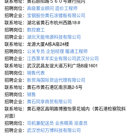
联系地址：黄石颐阳路５６０号建行院内
招聘岗位：
高级置业顾问
造价工程师
招聘企业：
宝钢股份黄石涂镀板有限公司
联系地址：湖北省黄石市杭州西路18＃
招聘岗位：
数控磨工
招聘企业：
湖北天能地源科技有限公司
联系地址：龙源大厦A栋A座24楼
招聘岗位：
公关专员
企划经理
暖通工程师
招聘企业：
江西景羊羊实业有限公司武汉分公司
联系地址：武汉武昌友谊大道万利广场B座1601
招聘岗位：
销售代表
招聘企业：
新贸海国际货运代理有限公司
联系地址：黄石市黄石港区南京路2-5号
招聘岗位：
销售
招聘企业：
黄石同享商贸有限公司
联系地址：黄石港区昌明路博雅怡景花城内（黄石港检察院斜
对面）
招聘岗位：
司机兼配送员
业务精英
巡查员
招聘企业：
武汉世纪万博科技有限公司