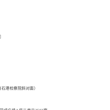
司
1
黄石港检察院斜对面）