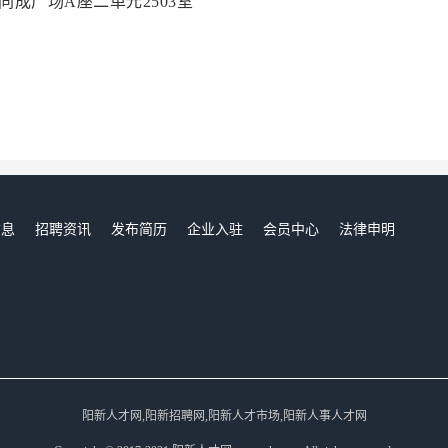
同成广场A座二单元2503室
信息
招聘资讯
发布简历
企业入驻
会员中心
法律申明
们
阳新人才网,阳新招聘网,阳新人才市场,阳新人事人才网