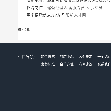
联系地址：湖北省武汉市江汉区建设大道538号
招聘岗位：
储备经理人
客服专员
人事专员
更多招聘信息,请访问
阳新人才网
相关文章
栏目导航:
职位搜索
简历中心
名企展示
一句话
套餐标准
金币充值
意见建议
联系我